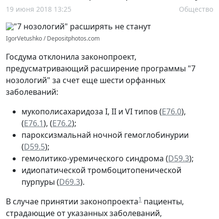
19 июня 2018 13:25
Общество
IgorVetushko / Depositphotos.com
Госдума отклонила законопроект,
предусматривающий расширение программы "7
нозологий" за счет еще шести орфанных
заболеваний:
мукополисахаридоза I, II и VI типов (
Е76.0
),
(
Е76.1
), (
Е76.2
);
пароксизмальнай ночной гемоглобинурии
(
D59.5
);
гемолитико-уремического синдрома (
D59.3
);
идиопатической тромбоцитопенической
пурпуры (
D69.3
).
1
В случае принятии законопроекта
пациенты,
страдающие от указанных заболеваний,