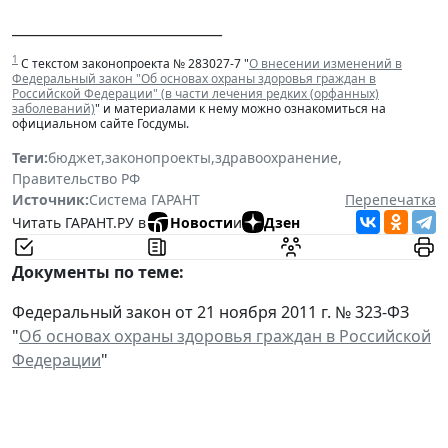
______________________________
1
С текстом законопроекта № 283027-7 "
О внесении изменений в
Федеральный закон "Об основах охраны здоровья граждан в
Российской Федерации" (в части лечения редких (орфанных)
заболеваний)
" и материалами к нему можно ознакомиться на
официальном сайте Госдумы.
Теги:
бюджет
,
законопроекты
,
здравоохранение
,
Правительство РФ
Источник:
Система ГАРАНТ
Перепечатка
Читать ГАРАНТ.РУ в
Новости
и
Дзен
Документы по теме:
Федеральный закон от 21 ноября 2011 г. № 323-ФЗ
"
Об основах охраны здоровья граждан в Российской
Федерации
"