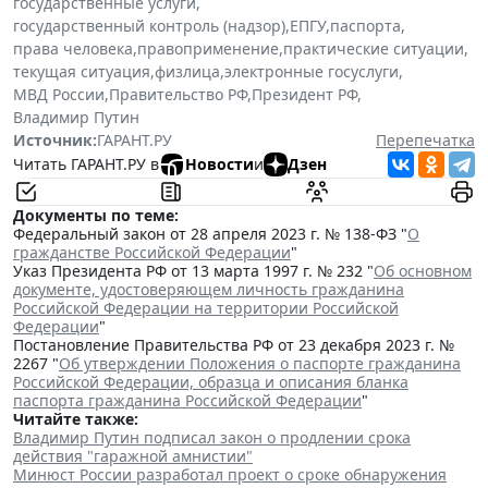
государственные услуги
,
государственный контроль (надзор)
,
ЕПГУ
,
паспорта
,
права человека
,
правоприменение
,
практические ситуации
,
текущая ситуация
,
физлица
,
электронные госуслуги
,
МВД России
,
Правительство РФ
,
Президент РФ
,
Владимир Путин
Источник:
ГАРАНТ.РУ
Перепечатка
Читать ГАРАНТ.РУ в
Новости
и
Дзен
Документы по теме:
Федеральный закон от 28 апреля 2023 г. № 138-ФЗ "
О
гражданстве Российской Федерации
"
Указ Президента РФ от 13 марта 1997 г. № 232 "
Об основном
документе, удостоверяющем личность гражданина
Российской Федерации на территории Российской
Федерации
"
Постановление Правительства РФ от 23 декабря 2023 г. №
2267 "
Об утверждении Положения о паспорте гражданина
Российской Федерации, образца и описания бланка
паспорта гражданина Российской Федерации
"
Читайте также:
Владимир Путин подписал закон о продлении срока
действия "гаражной амнистии"
Минюст России разработал проект о сроке обнаружения