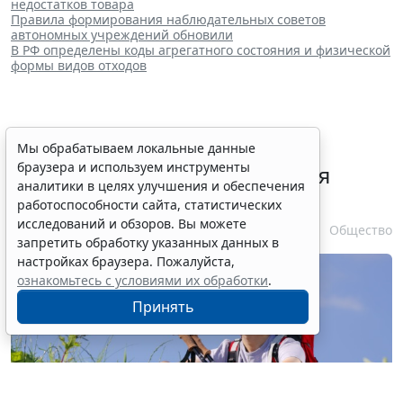
недостатков товара
Правила формирования наблюдательных советов
автономных учреждений обновили
В РФ определены коды агрегатного состояния и физической
формы видов отходов
В РФ урегулировали вопросы
Мы обрабатываем локальные данные
браузера и используем инструменты
использования с/х земель для
аналитики в целях улучшения и обеспечения
сельского туризма
работоспособности сайта, статистических
исследований и обзоров. Вы можете
7 августа 2026 16:18
Общество
запретить обработку указанных данных в
настройках браузера. Пожалуйста,
ознакомьтесь с условиями их обработки
.
Принять