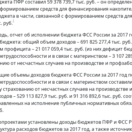
жета ПФР составил 59 378 739,7 тыс. руб. – он определе
 формированием средств для финансирования накопительн
джета в части, связанной с формированием средств дл
1
. руб.
едь, отчет об исполнении бюджета ФСС России за 2017 
юджета: общий объем доходов – 691 825 277,4 тыс. руб.;
 профицита – 21 017 059,4 тыс. руб. (из них дефицит б
етрудоспособности и в связи с материнством – 3 107 289
ию от несчастных случаев на производстве и профзаболе
щие объемы доходов бюджета ФСС России за 2017 год п
етрудоспособности и в связи с материнством составили 5
 страхованию от несчастных случаев на производстве и 
дов – 529 113 827,9 тыс. руб. и 91 316 892,6 тыс. руб.
равленных на исполнение публичных нормативных обязат
б.
опроектами установлены доходы бюджетов ПФР и ФСС Р
труктура расходов бюджетов за 2017 год, а также источ