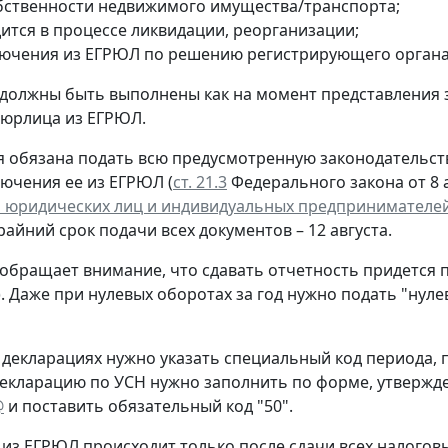
обственности недвижимого имущества/транспорта;
дится в процессе ликвидации, реорганизации;
лючения из ЕГРЮЛ по решению регистрирующего органа
 должны быть выполнены как на момент представления 
 юрлица из ЕГРЮЛ.
 обязана подать всю предусмотренную законодательств
лючения ее из ЕГРЮЛ (
ст. 21.3
Федерального закона от 8 а
 юридических лиц и индивидуальных предпринимателе
крайний срок подачи всех документов – 12 августа.
обращает внимание, что сдавать отчетность придется 
. Даже при нулевых оборотах за год нужно подать "нул
 декларациях нужно указать специальный код периода
екларацию по УСН нужно заполнить по форме, утверж
@
и поставить обязательный код "50".
из ЕГРЮЛ происходит только после сдачи всех налогов