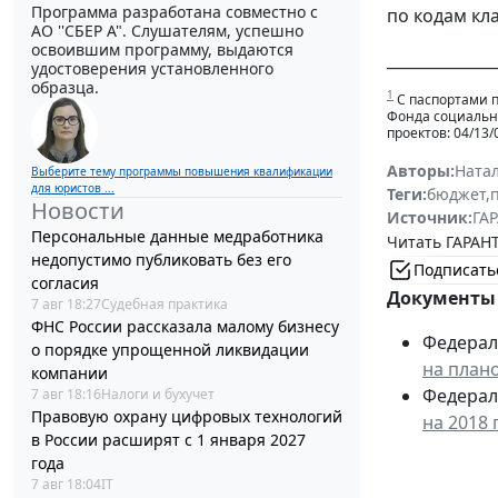
Программа разработана совместно с
по кодам кл
АО ''СБЕР А". Слушателям, успешно
освоившим программу, выдаются
______________
удостоверения установленного
образца.
1
С паспортами п
Фонда социально
проектов: 04/13/
Авторы:
Ната
Выберите тему программы повышения квалификации
для юристов ...
Теги:
бюджет
,
Новости
Источник:
ГАР
Персональные данные медработника
Читать ГАРАНТ
недопустимо публиковать без его
Подписать
согласия
Документы 
7 авг 18:27
Судебная практика
ФНС России рассказала малому бизнесу
Федераль
о порядке упрощенной ликвидации
на план
компании
Федераль
7 авг 18:16
Налоги и бухучет
Правовую охрану цифровых технологий
на 2018 
в России расширят с 1 января 2027
года
7 авг 18:04
IT