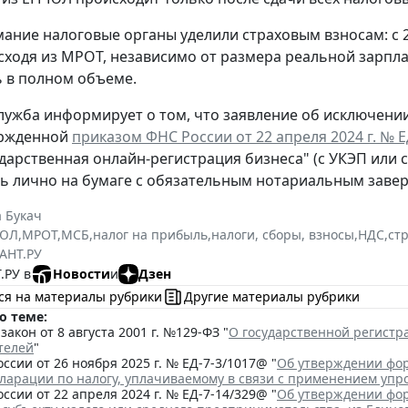
ание налоговые органы уделили страховым взносам: с 
сходя из МРОТ, независимо от размера реальной зарпла
 в полном объеме.
лужба информирует о том, что заявление об исключени
ержденной
приказом ФНС России от 22 апреля 2024 г. № 
ударственная онлайн-регистрация бизнеса" (с УКЭП или 
ь лично на бумаге с обязательным нотариальным заве
 Букач
РЮЛ
,
МРОТ
,
МСБ
,
налог на прибыль
,
налоги, сборы, взносы
,
НДС
,
ст
АНТ.РУ
.РУ в
Новости
и
Дзен
ся на материалы рубрики
Другие материалы рубрики
о теме:
акон от 8 августа 2001 г. №129-ФЗ "
О государственной регист
телей
"
ссии от 26 ноября 2025 г. № ЕД-7-3/1017@ "
Об утверждении фор
кларации по налогу, уплачиваемому в связи с применением уп
ссии от 22 апреля 2024 г. № ЕД-7-14/329@ "
Об утверждении фор