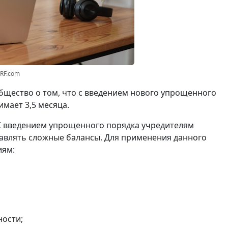
3RF.com
щество о том, что с введением нового упрощенного
мает 3,5 месяца.
С введением упрощенного порядка учредителям
авлять сложные балансы. Для применения данного
иям:
ности;