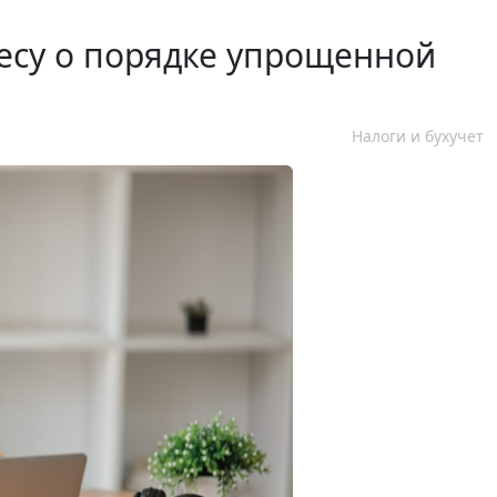
есу о порядке упрощенной
Налоги и бухучет