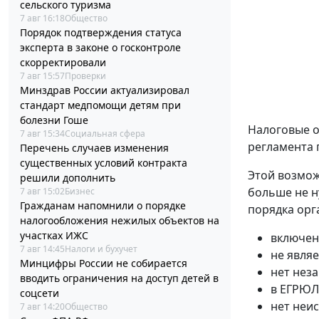
сельского туризма
7 авг 16:18
Общество
Порядок подтверждения статуса
эксперта в законе о госконтроле
скорректировали
7 авг 15:57
Проверки
Минздрав России актуализировал
стандарт медпомощи детям при
болезни Гоше
Налоговые о
7 авг 15:34
Социальная сфера
регламента 
Перечень случаев изменения
существенных условий контракта
Этой возмож
решили дополнить
больше не н
7 авг 15:02
Бизнес
Гражданам напомнили о порядке
порядка орг
налогообложения нежилых объектов на
участках ИЖС
включен
7 авг 14:45
Налоги и бухучет
не явля
Минцифры России не собирается
нет нез
вводить ограничения на доступ детей в
в ЕГРЮЛ
соцсети
нет неи
7 авг 14:20
Общество