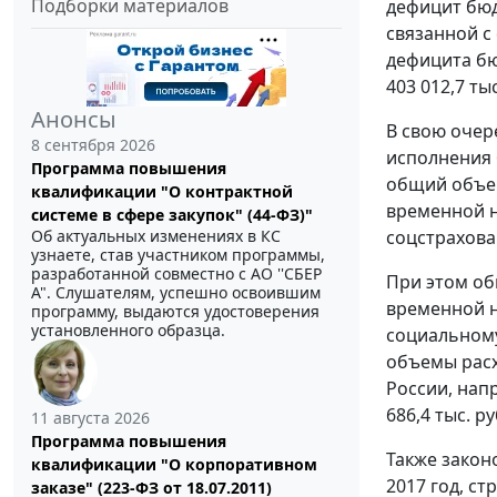
Подборки материалов
дефицит бюд
связанной с
дефицита бю
403 012,7 тыс
Анонсы
В свою очер
8 сентября 2026
исполнения б
Программа повышения
общий объем
квалификации "О контрактной
временной н
системе в сфере закупок" (44-ФЗ)"
Об актуальных изменениях в КС
соцстрахован
узнаете, став участником программы,
разработанной совместно с АО ''СБЕР
При этом об
А". Слушателям, успешно освоившим
временной н
программу, выдаются удостоверения
установленного образца.
социальному
объемы расхо
России, нап
686,4 тыс. ру
11 августа 2026
Программа повышения
Также закон
квалификации "О корпоративном
2017 год, с
заказе" (223-ФЗ от 18.07.2011)