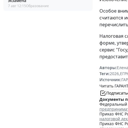
экзамена
7 авг 12:15
Образование
Особое вним
считаются и
перечислить
Налоговая с
форме, утв
сервис "Гос
предоставит
Авторы:
Елена
Теги:
2026
,
ЕГ
Источник:
ГАР
Читать ГАРАНТ
Подписать
Документы п
Федеральный з
предпринима
Приказ ФНС Ро
налоговой де
Приказ ФНС Ро