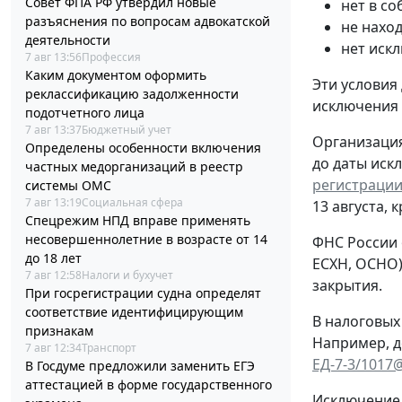
Совет ФПА РФ утвердил новые
нет в с
разъяснения по вопросам адвокатской
не нахо
деятельности
нет иск
7 авг 13:56
Профессия
Каким документом оформить
Эти условия
реклассификацию задолженности
исключения
подотчетного лица
7 авг 13:37
Бюджетный учет
Организация
Определены особенности включения
до даты иск
частных медорганизаций в реестр
регистрации
системы ОМС
7 авг 13:19
Социальная сфера
13 августа, 
Спецрежим НПД вправе применять
несовершеннолетние в возрасте от 14
ФНС России 
до 18 лет
ЕСХН, ОСНО)
7 авг 12:58
Налоги и бухучет
закрытия.
При госрегистрации судна определят
соответствие идентифицирующим
В налоговых
признакам
Например, д
7 авг 12:34
Транспорт
ЕД-7-3/1017
В Госдуме предложили заменить ЕГЭ
аттестацией в форме государственного
Исключение 