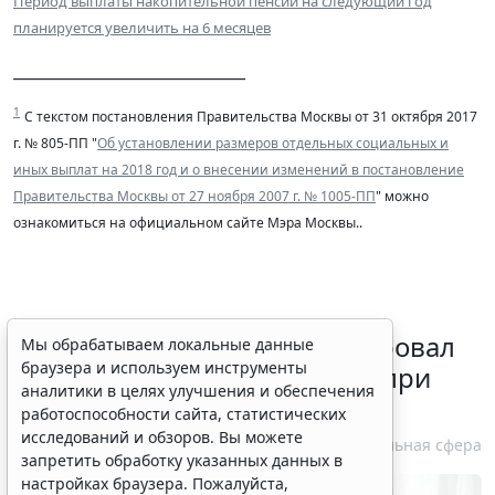
Период выплаты накопительной пенсии на следующий год
планируется увеличить на 6 месяцев
______________________________
1
С текстом постановления Правительства Москвы от 31 октября 2017
г. № 805-ПП "
Об установлении размеров отдель­ных социальных и
иных выплат на 2018 год и о внесении изменений в постановление
Правительства Моск­вы от 27 ноября 2007 г. № 1005-ПП
" можно
ознакомиться на официальном сайте Мэра Москвы..
Минздрав России актуализировал
Мы обрабатываем локальные данные
браузера и используем инструменты
стандарт медпомощи детям при
аналитики в целях улучшения и обеспечения
болезни Гоше
работоспособности сайта, статистических
исследований и обзоров. Вы можете
7 августа 2026 15:34
Социальная сфера
запретить обработку указанных данных в
настройках браузера. Пожалуйста,