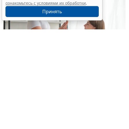
ознакомьтесь с условиями их обработки
.
Принять
© yuragolub / Фотобанк 123RF.com
С 10 августа применяется новый стандарт
медицинской помощи детям при болезни Гоше (МКБ
Е75.2
) (
Приказ Минздрава России от 26 июня 2026 г.
№ 648н, зарег. в Минюсте 30 июля 2026 года)
.
В число инструментальных методов исследования
контроля за лечением включены УЗИ органов
брюшной полости, рентгенография пораженной