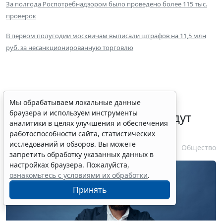
За полгода Роспотребнадзором было проведено более 115 тыс.
проверок
В первом полугодии москвичам выписали штрафов на 11,5 млн
руб. за несанкционированную торговлю
Уведомления о подписании
Мы обрабатываем локальные данные
браузера и используем инструменты
договоров потребкредита будут
аналитики в целях улучшения и обеспечения
направлять в ЛК на ЕПГУ
работоспособности сайта, статистических
исследований и обзоров. Вы можете
10 августа 2026 16:01
Общество
запретить обработку указанных данных в
настройках браузера. Пожалуйста,
ознакомьтесь с условиями их обработки
.
Принять