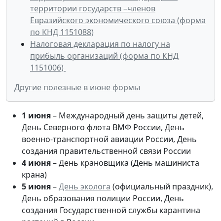
территории государств –членов
Евразийского экономического союза (форма
по КНД 1151088)
Налоговая декларация по налогу на
прибыль организаций (форма по КНД
1151006)
Другие
полезные
в
июн
е формы
1 июня
– Международный день защиты детей,
День Северного флота ВМФ России, День
военно-транспортной авиации России, День
создания правительственной связи России
4 июня
– День крановщика (День машиниста
крана)
5 июня
–
День эколога
(официальный праздник),
День образования полиции России, День
создания Государственной службы карантина