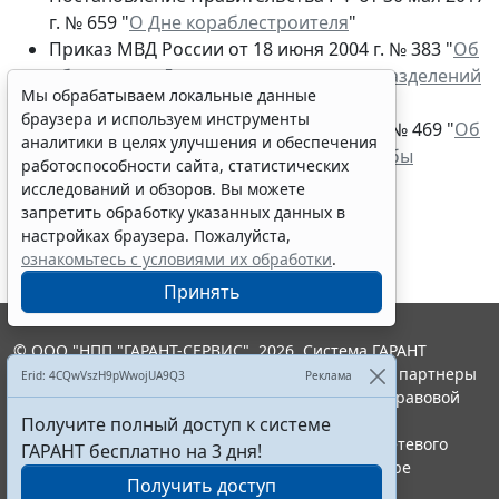
г. № 659 "
О Дне кораблестроителя
"
Приказ МВД России от 18 июня 2004 г. № 383 "
Об
объявлении Дня кинологических подразделений
Мы обрабатываем локальные данные
МВД России
"
браузера и используем инструменты
Приказ ФСИН России от 6 июля 2006 г. № 469 "
Об
аналитики в целях улучшения и обеспечения
объявлении Дня кинологической службы
работоспособности сайта, статистических
уголовно-исполнительной системы
"
исследований и обзоров. Вы можете
запретить обработку указанных данных в
настройках браузера. Пожалуйста,
ознакомьтесь с условиями их обработки
.
Принять
© ООО "НПП "ГАРАНТ-СЕРВИС", 2026. Система ГАРАНТ
выпускается с 1990 года. Компания "Гарант" и ее партнеры
Erid: 4CQwVszH9pWwojUA9Q3
Реклама
являются участниками Российской ассоциации правовой
информации ГАРАНТ.
Получите полный доступ к системе
Портал ГАРАНТ.РУ зарегистрирован в качестве сетевого
ГАРАНТ бесплатно на 3 дня!
издания Федеральной службой по надзору в сфере
Получить доступ
связи,информационных технологий и массовых