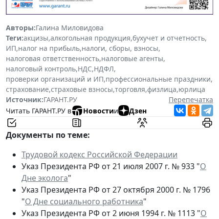
Авторы:
Галина Миловидова
Теги:
акцизы
,
алкогольная продукция
,
бухучет и отчетность
,
ИП
,
налог на прибыль
,
налоги, сборы, взносы
,
налоговая ответственность
,
налоговые агенты
,
налоговый контроль
,
НДС
,
НДФЛ
,
проверки организаций и ИП
,
профессиональные праздники
,
страхование
,
страховые взносы
,
торговля
,
физлица
,
юрлица
Источник:
ГАРАНТ.РУ
Перепечатка
Читать ГАРАНТ.РУ в
Новости
и
Дзен
Документы по теме:
Трудовой кодекс Российской Федерации
Указ Президента РФ от 21 июля 2007 г. № 933 "
О
Дне эколога
"
Указ Президента РФ от 27 октября 2000 г. № 1796
"
О Дне социального работника
"
Указ Президента РФ от 2 июня 1994 г. № 1113 "
О