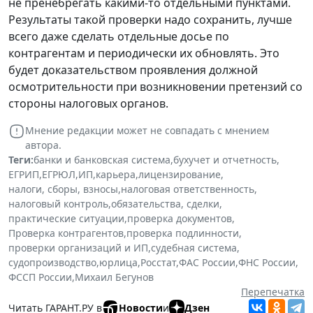
не пренебрегать какими-то отдельными пунктами.
Результаты такой проверки надо сохранить, лучше
всего даже сделать отдельные досье по
контрагентам и периодически их обновлять. Это
будет доказательством проявления должной
осмотрительности при возникновении претензий со
стороны налоговых органов.
Мнение редакции может не совпадать с мнением
автора.
Теги:
банки и банковская система
,
бухучет и отчетность
,
ЕГРИП
,
ЕГРЮЛ
,
ИП
,
карьера
,
лицензирование
,
налоги, сборы, взносы
,
налоговая ответственность
,
налоговый контроль
,
обязательства, сделки
,
практические ситуации
,
проверка документов
,
Проверка контрагентов
,
проверка подлинности
,
проверки организаций и ИП
,
судебная система
,
судопроизводство
,
юрлица
,
Росстат
,
ФАС России
,
ФНС России
,
ФССП России
,
Михаил Бегунов
Перепечатка
Читать ГАРАНТ.РУ в
Новости
и
Дзен