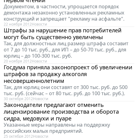
Документом, в частности, упрощается порядок
демонтажа незаконно установленных рекламных
конструкций и запрещает "рекламу на асфальте".
22 ноября 2012
Новости
Штрафы за нарушение прав потребителей
могут быть существенно увеличены
Так, для должностных лиц размер штрафа составит
от 7 до 10 тыс. руб., для ИП – до 50-70 тыс. руб., для
юрлиц – до 100-300 тыс. руб.
20 ноября 2012
Новости
Госдума приняла законопроект об увеличении
штрафов за продажу алкоголя
несовершеннолетним
Так, для юрлиц они составят от 300 тыс. руб. до 500
тыс. руб. (сейчас – от 80 тыс. руб. до 100 тыс. руб.).
30 октября 2012
Новости
Законодатели предлагают отменить
лицензирование производства и оборота
сидра, медовухи и пуаре
Указанные меры направлены на поддержку
российских малых предприятий.
25 октября 2012
Новости