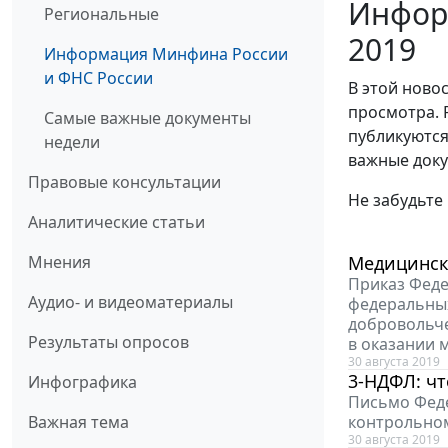
Информ
Региональные
2019
Информация Минфина России
и ФНС России
В этой ново
просмотра. 
Самые важные документы
публикуются
недели
важные доку
Правовые консультации
Не забудьте
Аналитические статьи
Мнения
Медицинск
Приказ Феде
Аудио- и видеоматериалы
федеральных
добровольче
Результаты опросов
в оказании 
30 августа 2019
3-НДФЛ: ч
Инфографика
Письмо Феде
Важная тема
контрольном
30 августа 2019