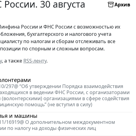
оссии. 30 августа
Архив
Минфина России и ФНС России с возможностью их
бложения, бухгалтерского и налогового учета
ециалисту по налогам и сборам отслеживать все
х позиции по спорным и сложным вопросам.
у
, а также
RSS-ленту
.
волонтерами
-10/297@ “Об утверждении Порядка взаимодействия
ходящихся в ведении ФНС России, с организаторами
 (волонтерскими) организациями в сфере содействия
цинскую помощь” (не вступил в силу)
илья и машины
-4-11/16919@ О дополнительном междокументном
и по налогу на доходы физических лиц