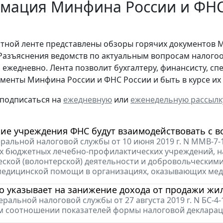
ация Минфина России и ФНС Р
стной ленте представлены обзоры горячих документов 
Разъяснения ведомств по актуальным вопросам налогоо
 ежедневно. Лента позволит бухгалтеру, финансисту, сп
менты Минфина России и ФНС России и быть в курсе и
 подписаться на
ежедневную
или
еженедельную рассылк
ие учреждения ФНС будут взаимодействовать с 
ральной налоговой службы от 10 июня 2019 г. N ММВ-7
 бюджетных лечебно-профилактических учреждений, на
ской (волонтерской) деятельности и добровольческими
медицинской помощи в организациях, оказывающих меди
то указывает на занижение дохода от продажи ж
ральной налоговой службы от 27 августа 2019 г. N БС
 соотношении показателей формы налоговой деклараци