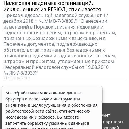
Налоговая недоимка организаций,
исключенных из ЕГРЮЛ, списывается
Приказ Федеральной налоговой службы от 17
декабря 2018 г. № ММВ-7-8/809@ "О внесении
изменений в Порядок списания недоимки и
задолженности по пеням, штрафам и процентам,
признанных безнадежными к взысканию, и в
Перечень документов, подтверждающих
обстоятельства признания безнадежными к
взысканию недоимки и задолженности по пеням,
штрафам и процентам, утвержденные приказом
Федеральной налоговой службы от 19.08.2010
№ ЯК-7-8/393@”
21 января 2019
Мы обрабатываем локальные данные
браузера и используем инструменты
аналитики в целях улучшения и обеспечения
работоспособности сайта, статистических
© ООО "НПП "ГАРАНТ-СЕРВИС", 2026. Система ГАРАНТ
исследований и обзоров. Вы можете
выпускается с 1990 года. Компания "Гарант" и ее партнеры
запретить обработку указанных данных в
являются участниками Российской ассоциации правовой