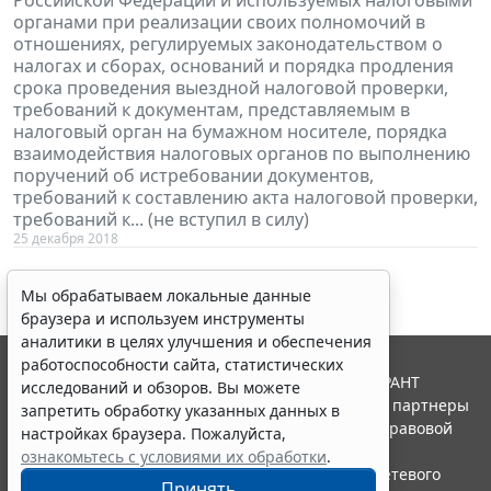
органами при реализации своих полномочий в
отношениях, регулируемых законодательством о
налогах и сборах, оснований и порядка продления
срока проведения выездной налоговой проверки,
требований к документам, представляемым в
налоговый орган на бумажном носителе, порядка
взаимодействия налоговых органов по выполнению
поручений об истребовании документов,
требований к составлению акта налоговой проверки,
требований к... (не вступил в силу)
25 декабря 2018
Мы обрабатываем локальные данные
браузера и используем инструменты
аналитики в целях улучшения и обеспечения
работоспособности сайта, статистических
© ООО "НПП "ГАРАНТ-СЕРВИС", 2026. Система ГАРАНТ
исследований и обзоров. Вы можете
выпускается с 1990 года. Компания "Гарант" и ее партнеры
запретить обработку указанных данных в
являются участниками Российской ассоциации правовой
настройках браузера. Пожалуйста,
информации ГАРАНТ.
ознакомьтесь с условиями их обработки
.
Портал ГАРАНТ.РУ зарегистрирован в качестве сетевого
Принять