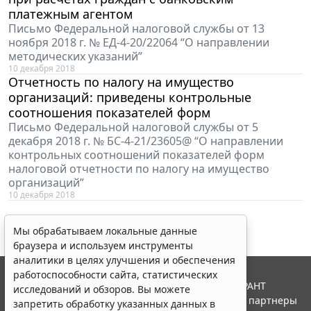
платежным агентом
Письмо Федеральной налоговой службы от 13
ноября 2018 г. № ЕД-4-20/22064 “О направлении
методических указаний”
10 декабря 2018
Отчетность по налогу на имущество
организаций: приведены контрольные
соотношения показателей форм
Письмо Федеральной налоговой службы от 5
декабря 2018 г. № БС-4-21/23605@ “О направлении
контрольных соотношений показателей форм
налоговой отчетности по налогу на имущество
организаций”
10 декабря 2018
Мы обрабатываем локальные данные
браузера и используем инструменты
аналитики в целях улучшения и обеспечения
работоспособности сайта, статистических
© ООО "НПП "ГАРАНТ-СЕРВИС", 2026. Система ГАРАНТ
исследований и обзоров. Вы можете
выпускается с 1990 года. Компания "Гарант" и ее партнеры
запретить обработку указанных данных в