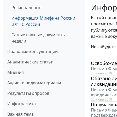
Инфор
Региональные
В этой ново
Информация Минфина России
просмотра. 
и ФНС России
публикуются
Самые важные документы
важные доку
недели
Не забудьте
Правовые консультации
Аналитические статьи
Освобожден
Письмо Феде
Мнения
25 июня 2018
Обязано ли
Аудио- и видеоматериалы
ликвидаци
Письмо Феде
Результаты опросов
юридических
25 июня 2018
Инфографика
Получаем 
Письмо Феде
Важная тема
подтверждаю