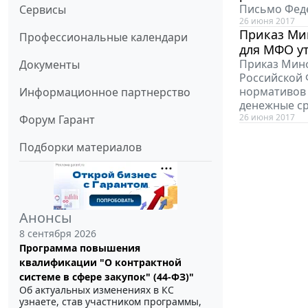
Письмо Феде
Сервисы
26 июня 2017
Приказ Ми
Профессиональные календари
для МФО ут
Приказ Минф
Документы
Российской 
нормативов 
Информационное партнерство
денежные ср
26 июня 2017
Форум Гарант
Подборки материалов
Анонсы
8 сентября 2026
Программа повышения
квалификации "О контрактной
системе в сфере закупок" (44-ФЗ)"
Об актуальных изменениях в КС
узнаете, став участником программы,