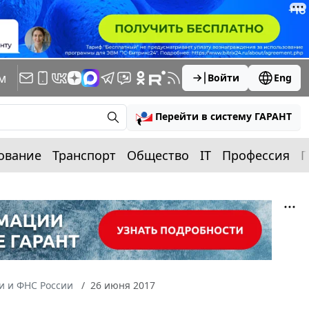
м
Войти
Eng
Перейти в систему ГАРАНТ
ование
Транспорт
Общество
IT
Профессия
П
 и ФНС России
26 июня 2017