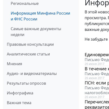
Инфор
Региональные
В этой ново
Информация Минфина России
просмотра. 
и ФНС России
публикуются
Самые важные документы
важные доку
недели
Не забудьте
Правовые консультации
Аналитические статьи
Единоврем
Письмо Феде
Мнения
26 июня 2017
В течение
Аудио- и видеоматериалы
Письмо Феде
26 июня 2017
ПСН: если 
Результаты опросов
Письмо Феде
налогообло
Инфографика
26 июня 2017
Перечисле
Важная тема
реквизито