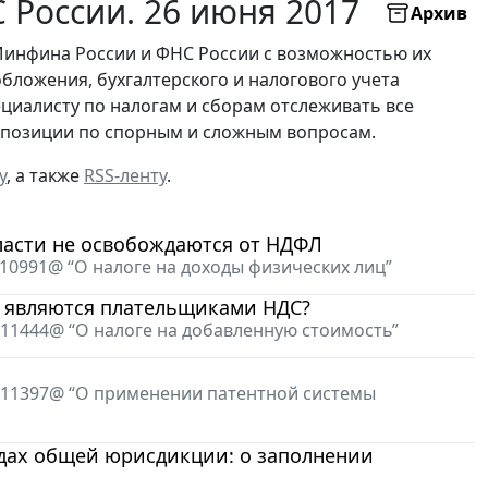
России. 26 июня 2017
Архив
Минфина России и ФНС России с возможностью их
бложения, бухгалтерского и налогового учета
ециалисту по налогам и сборам отслеживать все
х позиции по спорным и сложным вопросам.
у
, а также
RSS-ленту
.
асти не освобождаются от НДФЛ
/10991@ “О налоге на доходы физических лиц”
е являются плательщиками НДС?
/11444@ “О налоге на добавленную стоимость”
3/11397@ “О применении патентной системы
дах общей юрисдикции: о заполнении