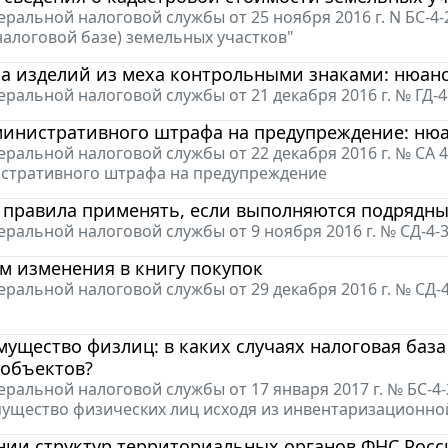
ральной налоговой службы от 25 ноября 2016 г. N БС-4
налоговой базе) земельных участков"
а изделий из меха контрольными знаками: нюан
ральной налоговой службы от 21 декабря 2016 г. № ГД
министративного штрафа на предупреждение: ню
ральной налоговой службы от 22 декабря 2016 г. № СА 
стративного штрафа на предупреждение
 правила применять, если выполняются подрядны
ральной налоговой службы от 9 ноября 2016 г. № СД-4-
м изменения в книгу покупок
ральной налоговой службы от 29 декабря 2016 г. № СД-
мущество физлиц: в каких случаях налоговая баз
 объектов?
ральной налоговой службы от 17 января 2017 г. № БС-4
мущество физических лиц исходя из инвентаризационно
нии структур территориальных органов ФНС Росс