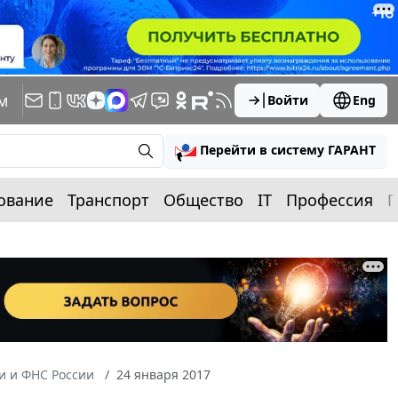
м
Войти
Eng
Перейти в систему ГАРАНТ
ование
Транспорт
Общество
IT
Профессия
П
 и ФНС России
24 января 2017