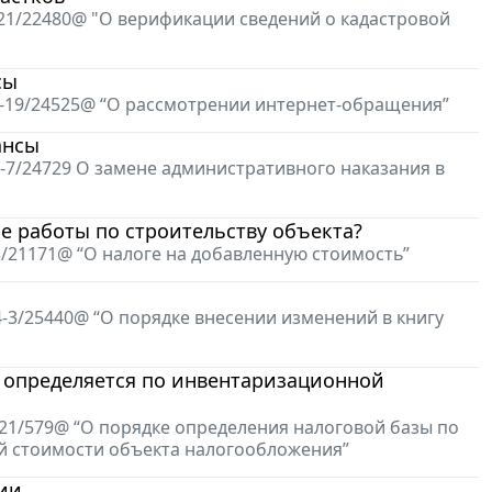
-21/22480@ "О верификации сведений о кадастровой
сы
-4-19/24525@ “О рассмотрении интернет-обращения”
ансы
4-7/24729 О замене административного наказания в
е работы по строительству объекта?
3/21171@ “О налоге на добавленную стоимость”
4-3/25440@ “О порядке внесении изменений в книгу
а определяется по инвентаризационной
-21/579@ “О порядке определения налоговой базы по
й стоимости объекта налогообложения”
ии