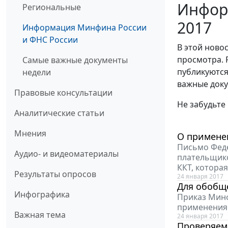
Инфор
Региональные
2017
Информация Минфина России
и ФНС России
В этой ново
просмотра. 
Самые важные документы
публикуются
недели
важные доку
Правовые консультации
Не забудьте
Аналитические статьи
Мнения
О примене
Письмо Феде
Аудио- и видеоматериалы
плательщико
ККТ, котора
Результаты опросов
24 января 2017
Для обобщ
Инфографика
Приказ Минф
применения 
Важная тема
24 января 2017
Проверяем 