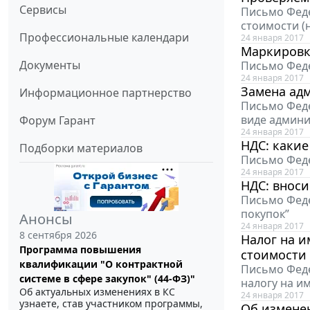
Сервисы
Письмо Феде
стоимости (
Профессиональные календари
24 января 2017
Маркировк
Документы
Письмо Феде
24 января 2017
Замена ад
Информационное партнерство
Письмо Феде
виде админи
Форум Гарант
24 января 2017
НДС: какие
Подборки материалов
Письмо Феде
24 января 2017
НДС: вноси
Письмо Феде
покупок”
Анонсы
24 января 2017
8 сентября 2026
Налог на и
Программа повышения
стоимости
квалификации "О контрактной
Письмо Феде
системе в сфере закупок" (44-ФЗ)"
налогу на и
Об актуальных изменениях в КС
24 января 2017
узнаете, став участником программы,
Об измене