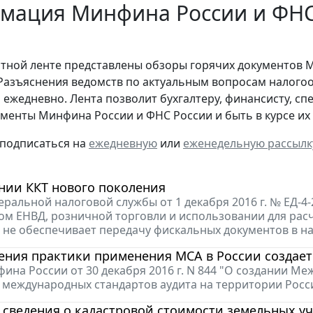
мация Минфина России и ФНС 
стной ленте представлены обзоры горячих документов 
Разъяснения ведомств по актуальным вопросам налогоо
 ежедневно. Лента позволит бухгалтеру, финансисту, сп
менты Минфина России и ФНС России и быть в курсе и
 подписаться на
ежедневную
или
еженедельную рассылк
нии ККТ нового поколения
ральной налоговой службы от 1 декабря 2016 г. № ЕД-4
м ЕНВД, розничной торговли и использовании для рас
я не обеспечивает передачу фискальных документов в 
ения практики применения МСА в России создает
ина России от 30 декабря 2016 г. N 844 "О создании 
международных стандартов аудита на территории Росс
сведения о кадастровой стоимости земельных уч