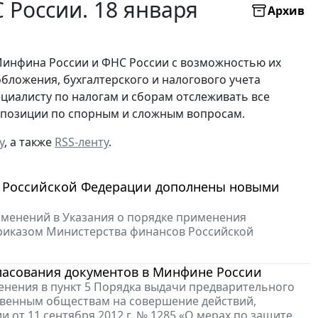
России. 18 января
Архив
Минфина России и ФНС России с возможностью их
бложения, бухгалтерского и налогового учета
ециалисту по налогам и сборам отслеживать все
х позиции по спорным и сложным вопросам.
у
, а также
RSS-ленту
.
и Российской Федерации дополнены новыми
изменений в Указания о порядке применения
риказом Министерства финансов Российской
гласования документов в Минфине России
менения в пункт 5 Порядка выдачи предварительного
твенным обществам на совершение действий,
 от 11 сентября 2012 г. № 1285 «О мерах по защите