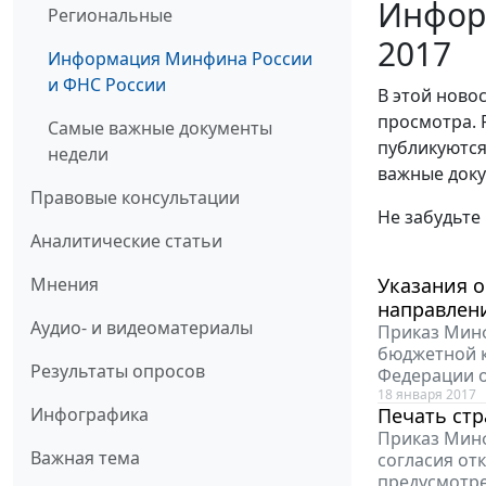
Инфор
Региональные
2017
Информация Минфина России
и ФНС России
В этой ново
просмотра. 
Самые важные документы
публикуются
недели
важные доку
Правовые консультации
Не забудьте
Аналитические статьи
Мнения
Указания 
направлен
Аудио- и видеоматериалы
Приказ Минф
бюджетной к
Результаты опросов
Федерации от
18 января 2017
Инфографика
Печать стр
Приказ Минф
Важная тема
согласия от
предусмотре