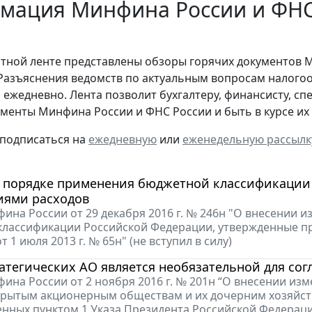
мация Минфина России и ФНС 
стной ленте представлены обзоры горячих документов 
Разъяснения ведомств по актуальным вопросам налогоо
 ежедневно. Лента позволит бухгалтеру, финансисту, сп
менты Минфина России и ФНС России и быть в курсе и
 подписаться на
ежедневную
или
еженедельную рассылк
о порядке применения бюджетной классификаци
иями расходов
ина России от 29 декабря 2016 г. № 246н "О внесении 
лассификации Российской Федерации, утвержденные п
 1 июля 2013 г. № 65н" (не вступил в силу)
атегических АО является необязательной для со
ина России от 2 ноября 2016 г. № 201н “О внесении из
крытым акционерным обществам и их дочерним хозяйс
нных пунктом 1 Указа Президента Российской Федерации