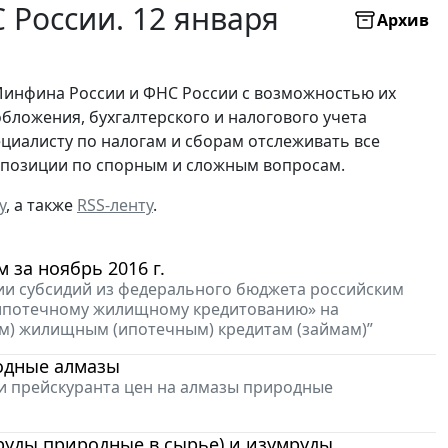
России. 12 января
Архив
Минфина России и ФНС России с возможностью их
бложения, бухгалтерского и налогового учета
ециалисту по налогам и сборам отслеживать все
х позиции по спорным и сложным вопросам.
у
, а также
RSS-ленту
.
 за ноябрь 2016 г.
нии субсидий из федерального бюджета российским
 ипотечному жилищному кредитованию» на
) жилищным (ипотечным) кредитам (займам)”
одные алмазы
ии прейскуранта цен на алмазы природные
уды природные в сырье) и изумруды