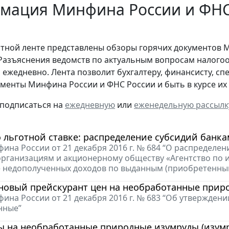
мация Минфина России и ФНС 
стной ленте представлены обзоры горячих документов 
Разъяснения ведомств по актуальным вопросам налогоо
 ежедневно. Лента позволит бухгалтеру, финансисту, сп
менты Минфина России и ФНС России и быть в курсе и
 подписаться на
ежедневную
или
еженедельную рассылк
 льготной ставке: распределение субсидий банкам
ина России от 21 декабря 2016 г. № 684 “О распределе
рганизациям и акционерному обществу «Агентство по
 недополученных доходов по выданным (приобретенным
 новый прейскурант цен на необработанные прир
ина России от 21 декабря 2016 г. № 683 “Об утвержден
нные”
ы на необработанные природные изумруды (изумр