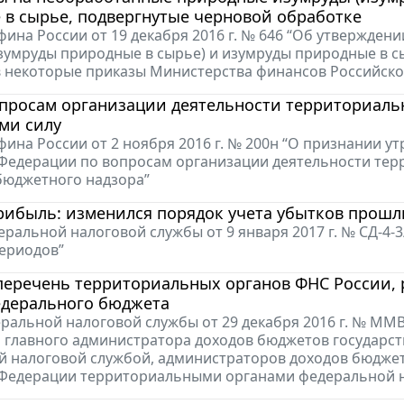
 в сырье, подвергнутые черновой обработке
ина России от 19 декабря 2016 г. № 646 “Об утвержде
зумруды природные в сырье) и изумруды природные в с
 некоторые приказы Министерства финансов Российск
опросам организации деятельности территориал
ми силу
ина России от 2 ноября 2016 г. № 200н “О признании 
Федерации по вопросам организации деятельности те
бюджетного надзора”
рибыль: изменился порядок учета убытков прош
ральной налоговой службы от 9 января 2017 г. № СД-4-
ериодов”
перечень территориальных органов ФНС России,
едерального бюджета
ральной налоговой службы от 29 декабря 2016 г. № ММ
главного администратора доходов бюджетов государс
 налоговой службой, администраторов доходов бюдже
 Федерации территориальными органами федеральной 