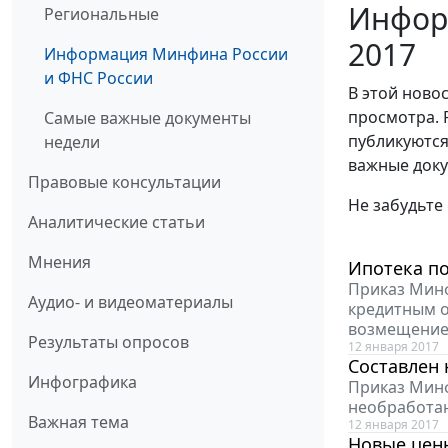
Инфор
Региональные
2017
Информация Минфина России
и ФНС России
В этой ново
просмотра. 
Самые важные документы
публикуются
недели
важные доку
Правовые консультации
Не забудьте
Аналитические статьи
Мнения
Ипотека по
Приказ Минф
Аудио- и видеоматериалы
кредитным о
возмещение
Результаты опросов
12 января 2017
Составлен
Инфографика
Приказ Минф
необработа
Важная тема
12 января 2017
Новые цен