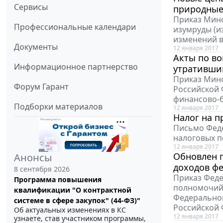
Сервисы
природные
Приказ Минф
Профессиональные календари
изумруды (и
изменений в
Документы
12 января 2017
Акты по в
Информационное партнерство
утративши
Приказ Минф
Форум Гарант
Российской 
финансово-
Подборки материалов
12 января 2017
Налог на п
Письмо Феде
налоговых п
12 января 2017
Обновлен 
Анонсы
доходов ф
8 сентября 2026
Приказ Феде
Программа повышения
полномочий 
квалификации "О контрактной
Федеральной
системе в сфере закупок" (44-ФЗ)"
Российской
Об актуальных изменениях в КС
12 января 2017
узнаете, став участником программы,