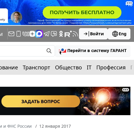
м
Войти
Eng
Перейти в систему ГАРАНТ
ование
Транспорт
Общество
IT
Профессия
П
 и ФНС России
12 января 2017