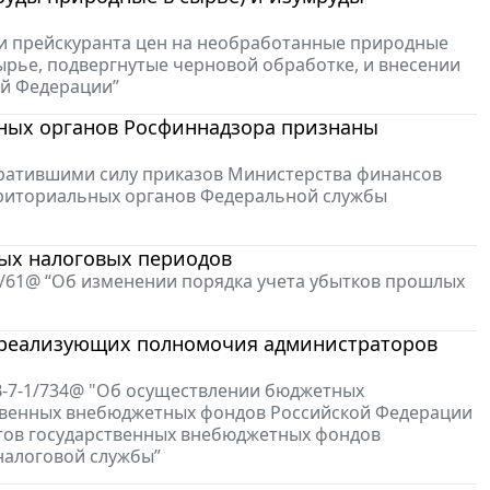
нии прейскуранта цен на необработанные природные
ырье, подвергнутые черновой обработке, и внесении
ой Федерации”
ьных органов Росфиннадзора признаны
утратившими силу приказов Министерства финансов
рриториальных органов Федеральной службы
лых налоговых периодов
3/61@ “Об изменении порядка учета убытков прошлых
 реализующих полномочия администраторов
В-7-1/734@ "Об осуществлении бюджетных
твенных внебюджетных фондов Российской Федерации
тов государственных внебюджетных фондов
налоговой службы”