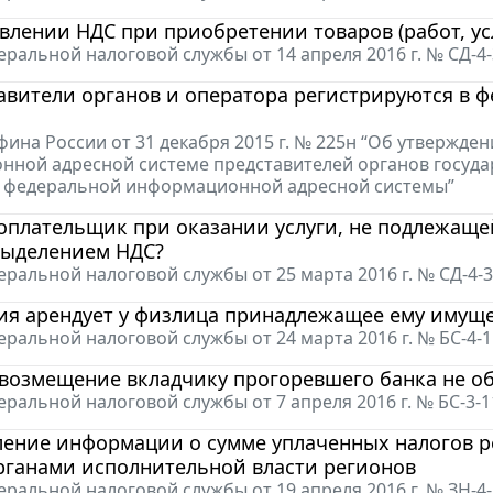
влении НДС при приобретении товаров (работ, ус
ральной налоговой службы от 14 апреля 2016 г. № СД-
тавители органов и оператора регистрируются в
ина России от 31 декабря 2015 г. № 225н “Об утвержде
ной адресной системе представителей органов госуда
а федеральной информационной адресной системы”
оплательщик при оказании услуги, не подлежаще
выделением НДС?
ральной налоговой службы от 25 марта 2016 г. № СД-4-
ия арендует у физлица принадлежащее ему имуще
ральной налоговой службы от 24 марта 2016 г. № БС-4-
 возмещение вкладчику прогоревшего банка не о
ральной налоговой службы от 7 апреля 2016 г. № БС-3-
ление информации о сумме уплаченных налогов р
рганами исполнительной власти регионов
ральной налоговой службы от 19 апреля 2016 г. № ЗН-4