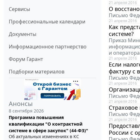
21 апреля 2016
О восстано
Сервисы
Письмо Феде
Профессиональные календари
21 апреля 2016
Как предс
системе?
Документы
Приказ Минф
Информационное партнерство
информацион
и оператор
Форум Гарант
21 апреля 2016
Если налог
фактуру с 
Подборки материалов
Письмо Феде
21 апреля 2016
Организац
Письмо Феде
21 апреля 2016
Анонсы
Страховое
8 сентября 2026
Письмо Феде
Программа повышения
21 апреля 2016
квалификации "О контрактной
Предостав
системе в сфере закупок" (44-ФЗ)"
России с о
Об актуальных изменениях в КС
Письмо Феде