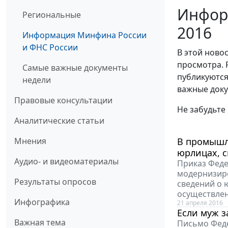
Инфор
Региональные
2016
Информация Минфина России
и ФНС России
В этой ново
просмотра. 
Самые важные документы
публикуются
недели
важные доку
Правовые консультации
Не забудьте
Аналитические статьи
Мнения
В промышл
юрлицах, с
Аудио- и видеоматериалы
Приказ Феде
модернизиро
Результаты опросов
сведений о 
осуществлен
Инфографика
21 апреля 2016
Если муж з
Важная тема
Письмо Феде