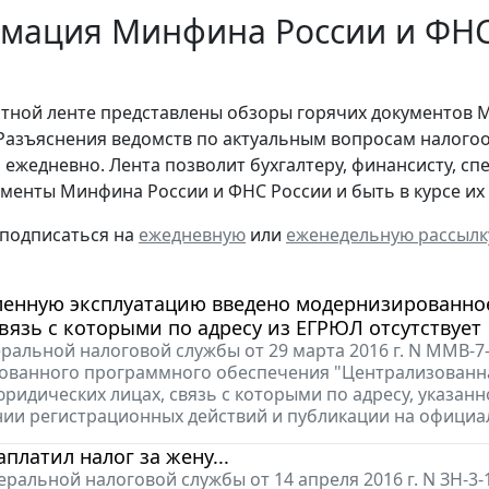
мация Минфина России и ФНС 
стной ленте представлены обзоры горячих документов 
Разъяснения ведомств по актуальным вопросам налогоо
 ежедневно. Лента позволит бухгалтеру, финансисту, сп
менты Минфина России и ФНС России и быть в курсе и
 подписаться на
ежедневную
или
еженедельную рассылк
енную эксплуатацию введено модернизированное
вязь с которыми по адресу из ЕГРЮЛ отсутствует
ральной налоговой службы от 29 марта 2016 г. N ММВ-
ванного программного обеспечения "Централизованна
юридических лицах, связь с которыми по адресу, указанн
ии регистрационных действий и публикации на официа
аплатил налог за жену...
ральной налоговой службы от 14 апреля 2016 г. N ЗН-