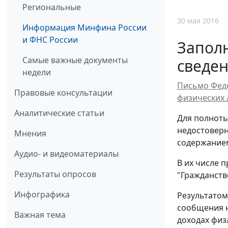
Региональные
30 мая 2016
Информация Минфина России
и ФНС России
Запол
Самые важные документы
сведен
недели
Письмо Феде
Правовые консультации
физических 
Аналитические статьи
Для полноты
недостоверн
Мнения
содержанием
Аудио- и видеоматериалы
В их числе 
Результаты опросов
"Гражданство
Инфографика
Результатом
сообщения н
Важная тема
доходах физ