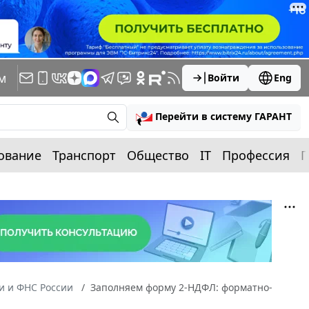
м
Войти
Eng
Перейти в систему ГАРАНТ
ование
Транспорт
Общество
IT
Профессия
П
 и ФНС России
Заполняем форму 2-НДФЛ: форматно-