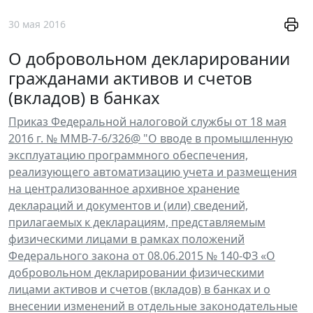
30 мая 2016
О добровольном декларировании
гражданами активов и счетов
(вкладов) в банках
Приказ Федеральной налоговой службы от 18 мая
2016 г. № ММВ-7-6/326@ "О вводе в промышленную
эксплуатацию программного обеспечения,
реализующего автоматизацию учета и размещения
на централизованное архивное хранение
деклараций и документов и (или) сведений,
прилагаемых к декларациям, представляемым
физическими лицами в рамках положений
Федерального закона от 08.06.2015 № 140-ФЗ «О
добровольном декларировании физическими
лицами активов и счетов (вкладов) в банках и о
внесении изменений в отдельные законодательные