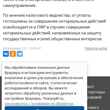
самоуправления.
По мнению налогового ведомства, от уплаты
госпошлины за совершение нотариальных действий
освобождается и ПФР в случаях совершения
нотариальных действий, направленных на защиту
государственных и (или) общественных интересов.
Источник:
ИА "ГАРАНТ"
Перепечатка
Мы обрабатываем локальные данные
браузера и используем инструменты
аналитики в целях улучшения и обеспечения
работоспособности сайта, статистических
© ООО "НПП "ГАРАНТ-СЕРВИС", 2026. Система ГАРАНТ
исследований и обзоров. Вы можете
выпускается с 1990 года. Компания "Гарант" и ее партнеры
запретить обработку указанных данных в
являются участниками Российской ассоциации правовой
настройках браузера. Пожалуйста,
информации ГАРАНТ.
ознакомьтесь с условиями их обработки
.
Портал ГАРАНТ.РУ зарегистрирован в качестве сетевого