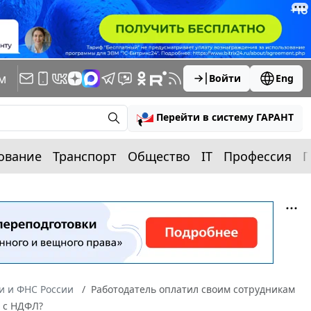
м
Войти
Eng
Перейти в систему ГАРАНТ
ование
Транспорт
Общество
IT
Профессия
П
 и ФНС России
Работодатель оплатил своим сотрудникам
ь с НДФЛ?