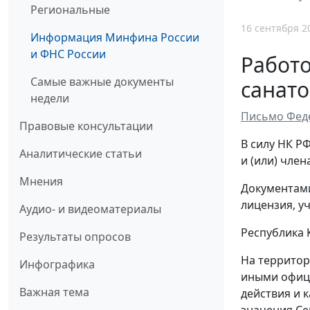
Региональные
16 сентября 2
Информация Минфина России
и ФНС России
Работо
Самые важные документы
санато
недели
Письмо Феде
Правовые консультации
В силу НК Р
Аналитические статьи
и (или) чле
Мнения
Документами
лицензия, у
Аудио- и видеоматериалы
Республика 
Результаты опросов
На территор
Инфографика
иными офици
Важная тема
действия и 
значения Се