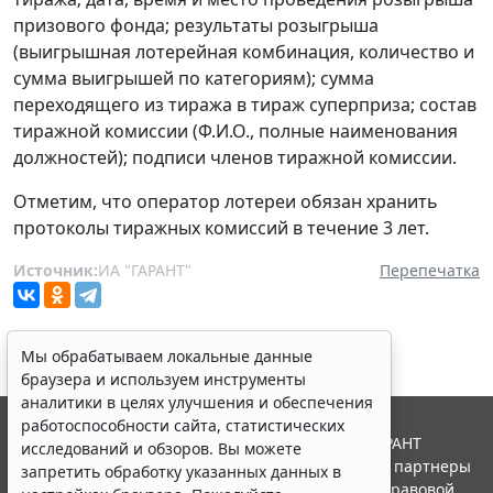
призового фонда; результаты розыгрыша
(выигрышная лотерейная комбинация, количество и
сумма выигрышей по категориям); сумма
переходящего из тиража в тираж суперприза; состав
тиражной комиссии (Ф.И.О., полные наименования
должностей); подписи членов тиражной комиссии.
Отметим, что оператор лотереи обязан хранить
протоколы тиражных комиссий в течение 3 лет.
Источник:
ИА "ГАРАНТ"
Перепечатка
Мы обрабатываем локальные данные
браузера и используем инструменты
аналитики в целях улучшения и обеспечения
работоспособности сайта, статистических
© ООО "НПП "ГАРАНТ-СЕРВИС", 2026. Система ГАРАНТ
исследований и обзоров. Вы можете
выпускается с 1990 года. Компания "Гарант" и ее партнеры
запретить обработку указанных данных в
являются участниками Российской ассоциации правовой