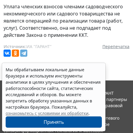
Уплата членских взносов членами садоводческого
некоммерческого или садового товарищества не
является операцией по реализации товара (работ,
услуг). Соответственно, она не подпадает под
действие Закона о применении ККТ.
Источник:
ИА "ГАРАНТ"
Перепечатка
Мы обрабатываем локальные данные
браузера и используем инструменты
аналитики в целях улучшения и обеспечения
работоспособности сайта, статистических
© ООО "НПП "ГАРАНТ-СЕРВИС", 2026. Система ГАРАНТ
исследований и обзоров. Вы можете
выпускается с 1990 года. Компания "Гарант" и ее партнеры
запретить обработку указанных данных в
являются участниками Российской ассоциации правовой
настройках браузера. Пожалуйста,
информации ГАРАНТ.
ознакомьтесь с условиями их обработки
.
Портал ГАРАНТ.РУ зарегистрирован в качестве сетевого
Принять
издания Федеральной службой по надзору в сфере
связи,информационных технологий и массовых