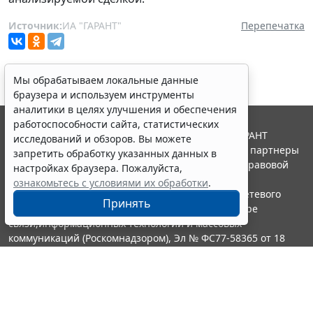
Источник:
ИА "ГАРАНТ"
Перепечатка
Мы обрабатываем локальные данные
браузера и используем инструменты
аналитики в целях улучшения и обеспечения
работоспособности сайта, статистических
© ООО "НПП "ГАРАНТ-СЕРВИС", 2026. Система ГАРАНТ
исследований и обзоров. Вы можете
выпускается с 1990 года. Компания "Гарант" и ее партнеры
запретить обработку указанных данных в
являются участниками Российской ассоциации правовой
настройках браузера. Пожалуйста,
информации ГАРАНТ.
ознакомьтесь с условиями их обработки
.
Портал ГАРАНТ.РУ зарегистрирован в качестве сетевого
Принять
издания Федеральной службой по надзору в сфере
связи,информационных технологий и массовых
коммуникаций (Роскомнадзором), Эл № ФС77-58365 от 18
июня 2014 года.
16+
Контакты
8-800-200-88-88