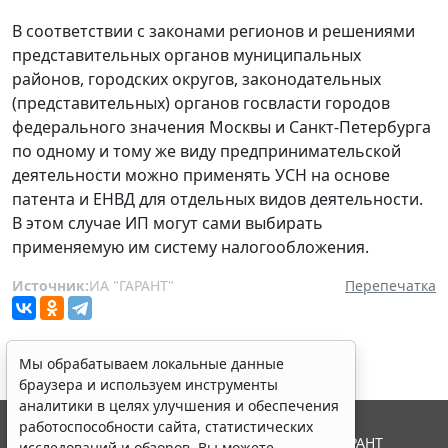
В соответствии с законами регионов и решениями
представительных органов муниципальных
районов, городских округов, законодательных
(представительных) органов госвласти городов
федерального значения Москвы и Санкт-Петербурга
по одному и тому же виду предпринимательской
деятельности можно применять УСН на основе
патента и ЕНВД для отдельных видов деятельности.
В этом случае ИП могут сами выбирать
применяемую им систему налогообложения.
Источник:
ИА "ГАРАНТ"
Перепечатка
Мы обрабатываем локальные данные
браузера и используем инструменты
аналитики в целях улучшения и обеспечения
работоспособности сайта, статистических
© ООО "НПП "ГАРАНТ-СЕРВИС", 2026. Система ГАРАНТ
исследований и обзоров. Вы можете