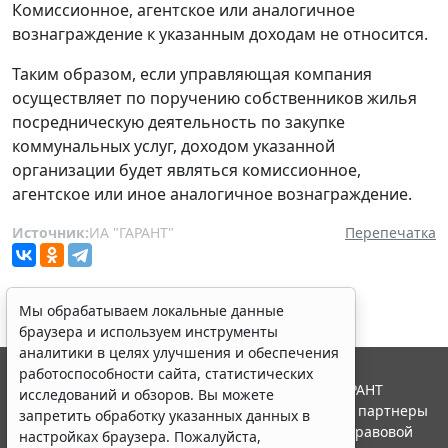
Комиссионное, агентское или аналогичное
вознаграждение к указанным доходам не относится.
Таким образом, если управляющая компания
осуществляет по поручению собственников жилья
посредническую деятельность по закупке
коммунальных услуг, доходом указанной
организации будет являться комиссионное,
агентское или иное аналогичное вознаграждение.
Источник:
ИА "ГАРАНТ"
Перепечатка
Мы обрабатываем локальные данные
браузера и используем инструменты
аналитики в целях улучшения и обеспечения
работоспособности сайта, статистических
© ООО "НПП "ГАРАНТ-СЕРВИС", 2026. Система ГАРАНТ
исследований и обзоров. Вы можете
выпускается с 1990 года. Компания "Гарант" и ее партнеры
запретить обработку указанных данных в
являются участниками Российской ассоциации правовой
настройках браузера. Пожалуйста,