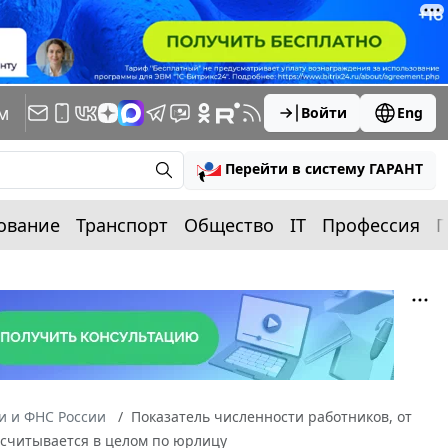
м
Войти
Eng
Перейти в систему ГАРАНТ
ование
Транспорт
Общество
IT
Профессия
П
 и ФНС России
Показатель численности работников, от
ссчитывается в целом по юрлицу