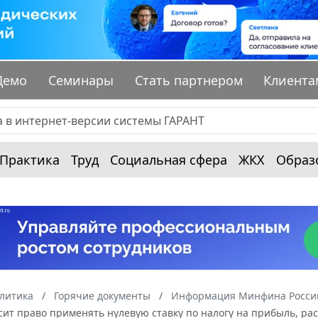
Демо
Семинары
Стать партнером
Клиента
Практика
Труд
Социальная сфера
ЖКХ
Образ
алитика
Горячие документы
Информация Минфина России
сит право применять нулевую ставку по налогу на прибыль, ра