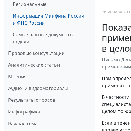
Региональные
26 января 201
Информация Минфина России
и ФНС России
Показа
Самые важные документы
примен
недели
в цел
Правовые консультации
Письмо Депа
Аналитические статьи
применении 
Мнения
При определ
применять н
Аудио- и видеоматериалы
В частности
Результаты опросов
специалиста
целом по юр
Инфографика
Если в тече
Важная тема
вправе испо