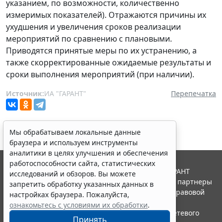
указанием, по возможности, количественно
измеримых показателей). Отражаются причины их
ухудшения и увеличения сроков реализации
мероприятий по сравнению с плановыми.
Приводятся принятые меры по их устранению, а
также скорректированные ожидаемые результаты и
сроки выполнения мероприятий (при наличии).
Источник:
ИА "ГАРАНТ"
Перепечатка
Мы обрабатываем локальные данные
браузера и используем инструменты
аналитики в целях улучшения и обеспечения
работоспособности сайта, статистических
© ООО "НПП "ГАРАНТ-СЕРВИС", 2026. Система ГАРАНТ
исследований и обзоров. Вы можете
выпускается с 1990 года. Компания "Гарант" и ее партнеры
запретить обработку указанных данных в
являются участниками Российской ассоциации правовой
настройках браузера. Пожалуйста,
информации ГАРАНТ.
ознакомьтесь с условиями их обработки
.
Портал ГАРАНТ.РУ зарегистрирован в качестве сетевого
Принять