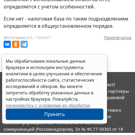
определяется с учетом особенностей.
Если нет - налоговая база по таким подразделениям
определяется в общеустановленном порядке.
Источник:
ИА "ГАРАНТ"
Перепечатка
Мы обрабатываем локальные данные
браузера и используем инструменты
аналитики в целях улучшения и обеспечения
работоспособности сайта, статистических
© ООО "НПП "ГАРАНТ-СЕРВИС", 2026. Система ГАРАНТ
исследований и обзоров. Вы можете
выпускается с 1990 года. Компания "Гарант" и ее партнеры
запретить обработку указанных данных в
являются участниками Российской ассоциации правовой
настройках браузера. Пожалуйста,
информации ГАРАНТ.
ознакомьтесь с условиями их обработки
.
Портал ГАРАНТ.РУ зарегистрирован в качестве сетевого
Принять
издания Федеральной службой по надзору в сфере
связи,информационных технологий и массовых
коммуникаций (Роскомнадзором), Эл № ФС77-58365 от 18