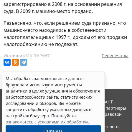
зарегистрировано в 2008 г. на основании решения
суда. В 2009 г. машино-место продано.
Разъяснено, что, если решением суда признано, что
машино-место находилось в собственности
налогоплательщика с 1997 г., доходы от его продажи
налогообложению не подлежат.
Источник:
ИА "ГАРАНТ"
Перепечатка
Мы обрабатываем локальные данные
браузера и используем инструменты
аналитики в целях улучшения и обеспечения
работоспособности сайта, статистических
© ООО "НПП "ГАРАНТ-СЕРВИС", 2026. Система ГАРАНТ
исследований и обзоров. Вы можете
выпускается с 1990 года. Компания "Гарант" и ее партнеры
запретить обработку указанных данных в
являются участниками Российской ассоциации правовой
настройках браузера. Пожалуйста,
информации ГАРАНТ.
ознакомьтесь с условиями их обработки
.
Портал ГАРАНТ.РУ зарегистрирован в качестве сетевого
Принять