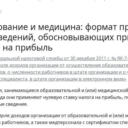
2
вание и медицина: формат п
сведений, обосновывающих пр
а на прибыль
ральной налоговой службы от 30 декабря 2011 г. № ЯК-
доле доходов организации от осуществления образоват
ов, о численности работников в штате организации и 
специалиста, в штате организации в электронном виде»
, занимающиеся образовательной и (или) медицинской
гда они применяют нулевую ставку налога на прибыль, 
е сведения.
 доле доходов организации от образовательной и (или) 
 работников, а также медперсонала с сертификатом спе