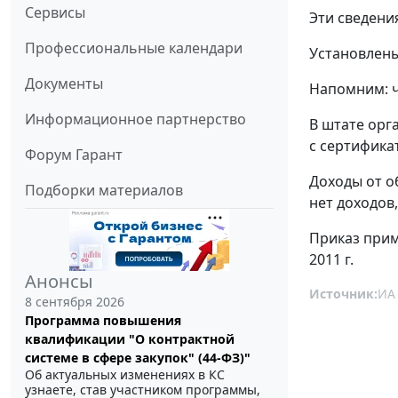
Сервисы
Эти сведени
Профессиональные календари
Установлены
Документы
Напомним: ч
Информационное партнерство
В штате орг
с сертифика
Форум Гарант
Доходы от о
Подборки материалов
нет доходов
Приказ прим
2011 г.
Анонсы
Источник:
ИА
8 сентября 2026
Программа повышения
квалификации "О контрактной
системе в сфере закупок" (44-ФЗ)"
Об актуальных изменениях в КС
узнаете, став участником программы,