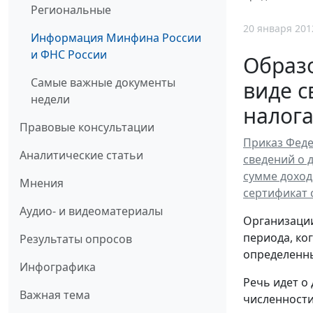
Региональные
20 января 201
Информация Минфина России
и ФНС России
Образо
Самые важные документы
виде 
недели
налог
Правовые консультации
Приказ Феде
Аналитические статьи
сведений о 
сумме доход
Мнения
сертификат 
Аудио- и видеоматериалы
Организации
периода, ко
Результаты опросов
определенны
Инфографика
Речь идет о
Важная тема
численности