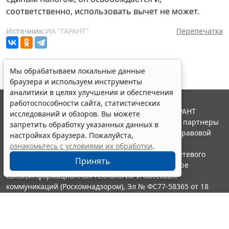
соответственно, использовать вычет не может.
Источник:
ИА "ГАРАНТ"
Перепечатка
Мы обрабатываем локальные данные
браузера и используем инструменты
аналитики в целях улучшения и обеспечения
работоспособности сайта, статистических
© ООО "НПП "ГАРАНТ-СЕРВИС", 2026. Система ГАРАНТ
исследований и обзоров. Вы можете
выпускается с 1990 года. Компания "Гарант" и ее партнеры
запретить обработку указанных данных в
являются участниками Российской ассоциации правовой
настройках браузера. Пожалуйста,
информации ГАРАНТ.
ознакомьтесь с условиями их обработки
.
Портал ГАРАНТ.РУ зарегистрирован в качестве сетевого
Принять
издания Федеральной службой по надзору в сфере
связи,информационных технологий и массовых
коммуникаций (Роскомнадзором), Эл № ФС77-58365 от 18
июня 2014 года.
16+