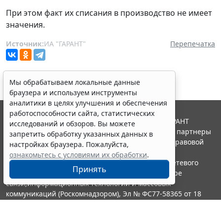
При этом факт их списания в производство не имеет
значения.
Источник:
ИА "ГАРАНТ"
Перепечатка
Мы обрабатываем локальные данные
браузера и используем инструменты
аналитики в целях улучшения и обеспечения
работоспособности сайта, статистических
© ООО "НПП "ГАРАНТ-СЕРВИС", 2026. Система ГАРАНТ
исследований и обзоров. Вы можете
выпускается с 1990 года. Компания "Гарант" и ее партнеры
запретить обработку указанных данных в
являются участниками Российской ассоциации правовой
настройках браузера. Пожалуйста,
информации ГАРАНТ.
ознакомьтесь с условиями их обработки
.
Портал ГАРАНТ.РУ зарегистрирован в качестве сетевого
Принять
издания Федеральной службой по надзору в сфере
связи,информационных технологий и массовых
коммуникаций (Роскомнадзором), Эл № ФС77-58365 от 18
июня 2014 года.