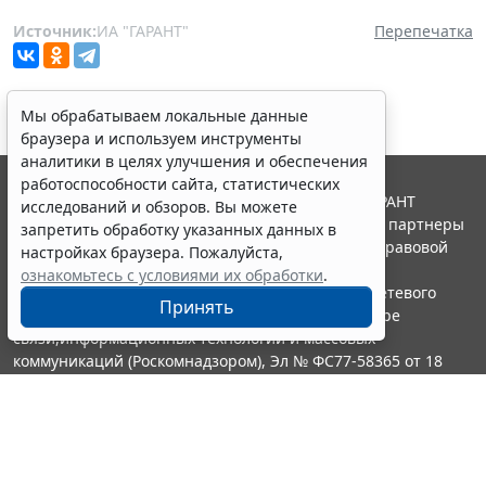
Источник:
ИА "ГАРАНТ"
Перепечатка
Мы обрабатываем локальные данные
браузера и используем инструменты
аналитики в целях улучшения и обеспечения
работоспособности сайта, статистических
© ООО "НПП "ГАРАНТ-СЕРВИС", 2026. Система ГАРАНТ
исследований и обзоров. Вы можете
выпускается с 1990 года. Компания "Гарант" и ее партнеры
запретить обработку указанных данных в
являются участниками Российской ассоциации правовой
настройках браузера. Пожалуйста,
информации ГАРАНТ.
ознакомьтесь с условиями их обработки
.
Портал ГАРАНТ.РУ зарегистрирован в качестве сетевого
Принять
издания Федеральной службой по надзору в сфере
связи,информационных технологий и массовых
коммуникаций (Роскомнадзором), Эл № ФС77-58365 от 18
июня 2014 года.
16+
Контакты
8-800-200-88-88