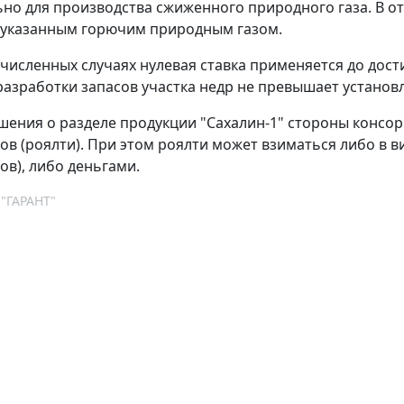
но для производства сжиженного природного газа. В о
 указанным горючим природным газом.
ечисленных случаях нулевая ставка применяется до дос
разработки запасов участка недр не превышает установ
ашения о разделе продукции "Сахалин-1" стороны консо
ов (роялти). При этом роялти может взиматься либо в 
ов), либо деньгами.
 "ГАРАНТ"