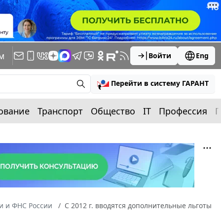
м
Войти
Eng
Перейти в систему ГАРАНТ
ование
Транспорт
Общество
IT
Профессия
П
 и ФНС России
С 2012 г. вводятся дополнительные льготы