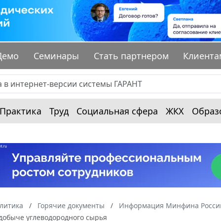
Демо
Семинары
Стать партнером
Клиента
Практика
Труд
Социальная сфера
ЖКХ
Образ
алитика
Горячие документы
Информация Минфина России
добыче углеводородного сырья