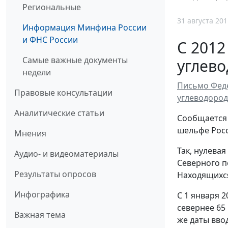
Региональные
31 августа 201
Информация Минфина России
и ФНС России
С 2012
Самые важные документы
углево
недели
Письмо Феде
Правовые консультации
углеводород
Аналитические статьи
Сообщается 
шельфе Росс
Мнения
Так, нулева
Аудио- и видеоматериалы
Северного п
Результаты опросов
Находящихся
Инфографика
С 1 января 2
севернее 65
Важная тема
же даты вво