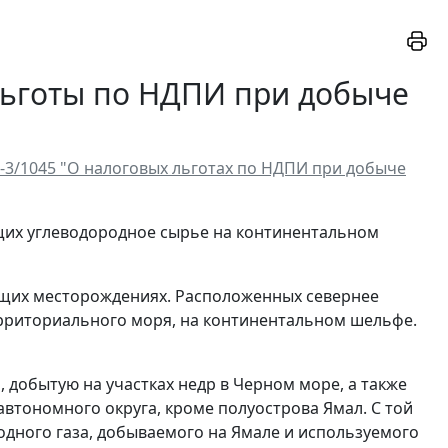
 льготы по НДПИ при добыче
0-3/1045 "О налоговых льготах по НДПИ при добыче
щих углеводородное сырье на континентальном
ющих месторождениях. Расположенных севернее
ерриториального моря, на континентальном шельфе.
ь, добытую на участках недр в Черном море, а также
автономного округа, кроме полуострова Ямал. С той
одного газа, добываемого на Ямале и используемого