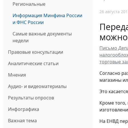
Региональные
26 августа 201
Информация Минфина России
и ФНС России
Переда
Самые важные документы
можно
недели
Письмо Депа
Правовые консультации
налогооблож
торговые за
Аналитические статьи
Согласно ра
Мнения
магазины ил
Аудио- и видеоматериалы
Это касаетс
Результаты опросов
Кроме того, 
Инфографика
изготовлени
Важная тема
На ЕНВД пер