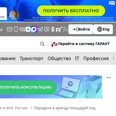
м
Войти
Eng
Перейти в систему ГАРАНТ
ование
Транспорт
Общество
IT
Профессия
П
 и ФНС России
Передача в аренду площадей под