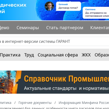
Демо
Семинары
Стать партнером
Клиента
Практика
Труд
Социальная сфера
ЖКХ
Образ
алитика
Горячие документы
Информация Минфина России
опровождению) баз данных: особенности учета расходов при н