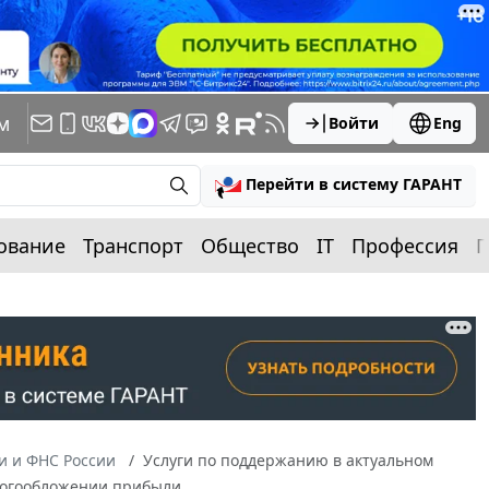
м
Войти
Eng
Перейти в систему ГАРАНТ
ование
Транспорт
Общество
IT
Профессия
П
 и ФНС России
Услуги по поддержанию в актуальном
алогообложении прибыли