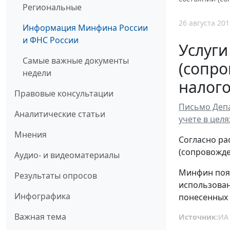
Региональные
26 августа 201
Информация Минфина России
и ФНС России
Услуги
Самые важные документы
(сопро
недели
налог
Правовые консультации
Письмо Депа
Аналитические статьи
учете в цел
Мнения
Согласно ра
(сопровожде
Аудио- и видеоматериалы
Минфин пояс
Результаты опросов
использован
Инфографика
понесенных 
Важная тема
Источник:
ИА