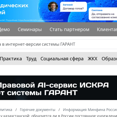
Демо
Семинары
Стать партнером
Клиента
Практика
Труд
Социальная сфера
ЖКХ
Образ
алитика
Горячие документы
Информация Минфина России
у казахстанской: образуется ли в России постоянное учрежден