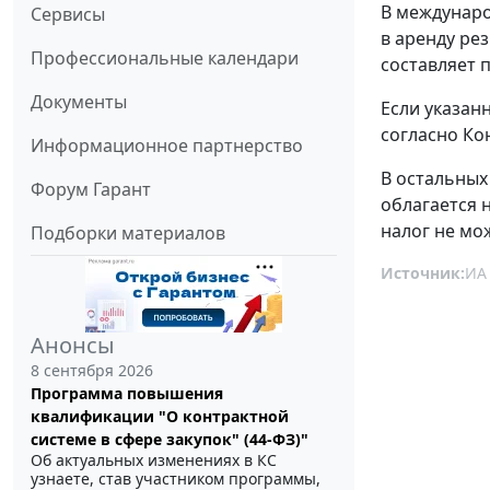
В междунаро
Сервисы
в аренду ре
Профессиональные календари
составляет 
Документы
Если указан
согласно Ко
Информационное партнерство
В остальных
Форум Гарант
облагается н
налог не мо
Подборки материалов
Источник:
ИА
Анонсы
8 сентября 2026
Программа повышения
квалификации "О контрактной
системе в сфере закупок" (44-ФЗ)"
Об актуальных изменениях в КС
узнаете, став участником программы,