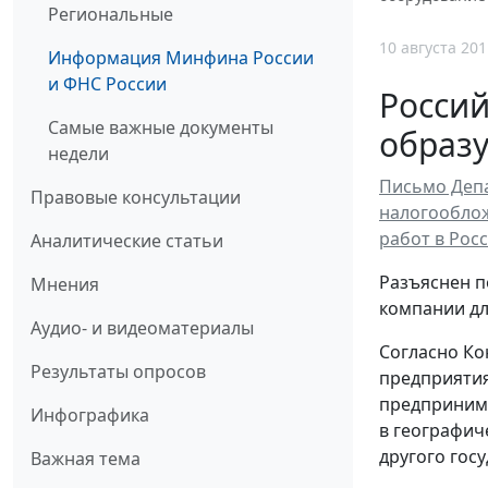
Региональные
10 августа 201
Информация Минфина России
и ФНС России
Россий
Самые важные документы
образу
недели
Письмо Депа
Правовые консультации
налогооблож
работ в Рос
Аналитические статьи
Разъяснен п
Мнения
компании дл
Аудио- и видеоматериалы
Согласно Ко
Результаты опросов
предприятия
предпринима
Инфографика
в географич
другого гос
Важная тема