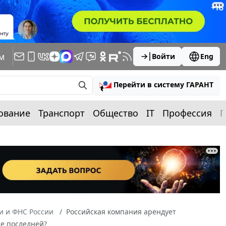
м
Войти
Eng
Перейти в систему ГАРАНТ
ование
Транспорт
Общество
IT
Профессия
П
 и ФНС России
Российская компания арендует
ие последней?