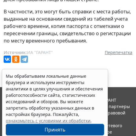
В частности, это могут быть справки с места работы,
выданные на основании сведений из табелей учета
рабочего времени, копия паспорта с отметками о
пересечении границы, свидетельство о регистрации
по месту временного пребывания.
Источник:
ИА "ГАРАНТ"
Перепечатка
Мы обрабатываем локальные данные
браузера и используем инструменты
аналитики в целях улучшения и обеспечения
работоспособности сайта, статистических
© ООО "НПП "ГАРАНТ-СЕРВИС", 2026. Система ГАРАНТ
исследований и обзоров. Вы можете
выпускается с 1990 года. Компания "Гарант" и ее партнеры
запретить обработку указанных данных в
являются участниками Российской ассоциации правовой
настройках браузера. Пожалуйста,
информации ГАРАНТ.
ознакомьтесь с условиями их обработки
.
Портал ГАРАНТ.РУ зарегистрирован в качестве сетевого
Принять
издания Федеральной службой по надзору в сфере