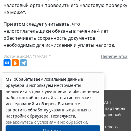
налоговый орган проводить его налоговую проверку
не может.
При этом следует учитывать, что
налогоплательщики обязаны в течение 4 лет
обеспечивать сохранность документов,
необходимых для исчисления и уплаты налогов.
Источник:
ИА "ГАРАНТ"
Перепечатка
Мы обрабатываем локальные данные
браузера и используем инструменты
аналитики в целях улучшения и обеспечения
работоспособности сайта, статистических
© ООО "НПП "ГАРАНТ-СЕРВИС", 2026. Система ГАРАНТ
исследований и обзоров. Вы можете
выпускается с 1990 года. Компания "Гарант" и ее партнеры
запретить обработку указанных данных в
являются участниками Российской ассоциации правовой
настройках браузера. Пожалуйста,
информации ГАРАНТ.
ознакомьтесь с условиями их обработки
.
Портал ГАРАНТ.РУ зарегистрирован в качестве сетевого
Принять