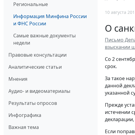
Региональные
10 августа 201
Информация Минфина России
и ФНС России
О санк
Самые важные документы
Письмо Депа
недели
взыскании ш
Правовые консультации
Со 2 сентяб
срок.
Аналитические статьи
За такое на
Мнения
данной декл
Аудио- и видеоматериалы
указанной су
Результаты опросов
Прежде уста
истечении с
Инфографика
декларации, 
Важная тема
Если поправ