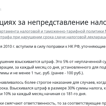
1
циях за непредставление нал
ртамента налоговой и таможенно-тарифной политики Ми
трафа при нарушении срока сдачи налоговой декларац
ря 2010 г. вступили в силу поправки к НК РФ, уточняющи
рушение взыскивается штраф. Это 5% от неуплаченной с
арации, за каждый месяц со дня, установленного для п
ммы и не менее 1 тыс. руб. (ранее - 100 руб.).
навливалось более строгое наказание для случаев, когд
рока. Взыскивался штраф в размере 30% суммы налога, 
и 10% за каждый месяц начиная со 181-го дня.
ки смягчают ответственность, то за соответствующее пр