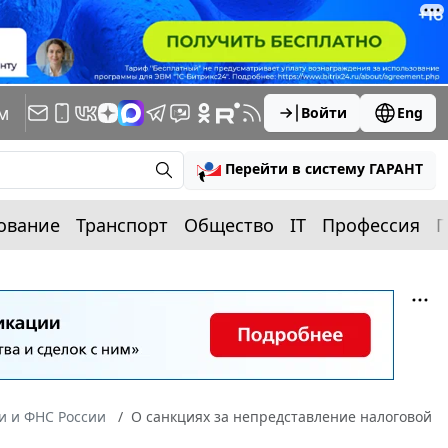
м
Войти
Eng
Перейти в систему ГАРАНТ
ование
Транспорт
Общество
IT
Профессия
П
 и ФНС России
О санкциях за непредставление налоговой