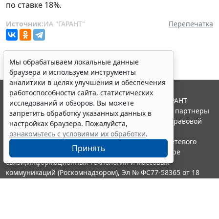
по ставке 18%.
Источник:
ИА "ГАРАНТ"
Перепечатка
Мы обрабатываем локальные данные
браузера и используем инструменты
аналитики в целях улучшения и обеспечения
работоспособности сайта, статистических
© ООО "НПП "ГАРАНТ-СЕРВИС", 2026. Система ГАРАНТ
исследований и обзоров. Вы можете
выпускается с 1990 года. Компания "Гарант" и ее партнеры
запретить обработку указанных данных в
являются участниками Российской ассоциации правовой
настройках браузера. Пожалуйста,
информации ГАРАНТ.
ознакомьтесь с условиями их обработки
.
Портал ГАРАНТ.РУ зарегистрирован в качестве сетевого
Принять
издания Федеральной службой по надзору в сфере
связи,информационных технологий и массовых
коммуникаций (Роскомнадзором), Эл № ФС77-58365 от 18
июня 2014 года.
16+
Контакты
8-800-200-88-88