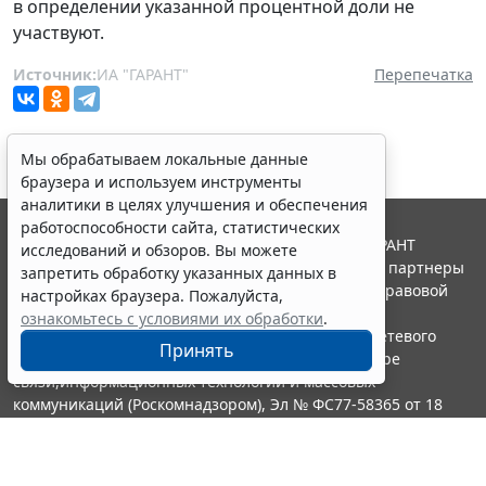
в определении указанной процентной доли не
участвуют.
Источник:
ИА "ГАРАНТ"
Перепечатка
Мы обрабатываем локальные данные
браузера и используем инструменты
аналитики в целях улучшения и обеспечения
работоспособности сайта, статистических
© ООО "НПП "ГАРАНТ-СЕРВИС", 2026. Система ГАРАНТ
исследований и обзоров. Вы можете
выпускается с 1990 года. Компания "Гарант" и ее партнеры
запретить обработку указанных данных в
являются участниками Российской ассоциации правовой
настройках браузера. Пожалуйста,
информации ГАРАНТ.
ознакомьтесь с условиями их обработки
.
Портал ГАРАНТ.РУ зарегистрирован в качестве сетевого
Принять
издания Федеральной службой по надзору в сфере
связи,информационных технологий и массовых
коммуникаций (Роскомнадзором), Эл № ФС77-58365 от 18
июня 2014 года.
16+