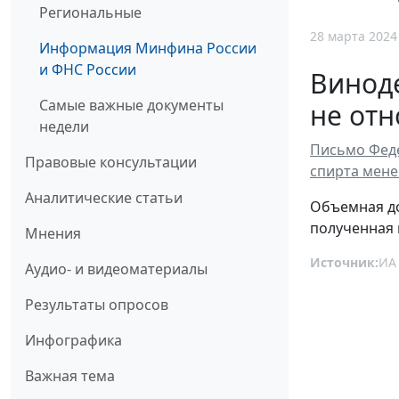
Региональные
28 марта 2024
Информация Минфина России
и ФНС России
Виноде
Самые важные документы
не отн
недели
Письмо Феде
Правовые консультации
спирта мене
Аналитические статьи
Объемная до
полученная 
Мнения
Источник:
ИА
Аудио- и видеоматериалы
Результаты опросов
Инфографика
Важная тема