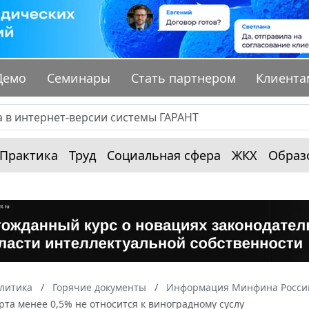
Демо
Семинары
Стать партнером
Клиента
Практика
Труд
Социальная сфера
ЖКХ
Образ
алитика
Горячие документы
Информация Минфина России
рта менее 0,5% не относится к виноградному суслу