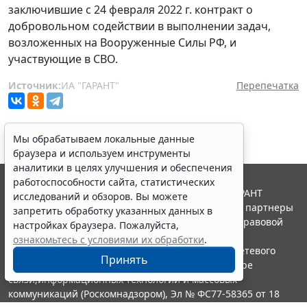
заключившие с 24 февраля 2022 г. контракт о
добровольном содействии в выполнении задач,
возложенных на Вооруженные Силы РФ, и
участвующие в СВО.
Источник:
ИА "ГАРАНТ"
Перепечатка
Мы обрабатываем локальные данные
браузера и используем инструменты
аналитики в целях улучшения и обеспечения
работоспособности сайта, статистических
© ООО "НПП "ГАРАНТ-СЕРВИС", 2026. Система ГАРАНТ
исследований и обзоров. Вы можете
выпускается с 1990 года. Компания "Гарант" и ее партнеры
запретить обработку указанных данных в
являются участниками Российской ассоциации правовой
настройках браузера. Пожалуйста,
информации ГАРАНТ.
ознакомьтесь с условиями их обработки
.
Портал ГАРАНТ.РУ зарегистрирован в качестве сетевого
Принять
издания Федеральной службой по надзору в сфере
связи,информационных технологий и массовых
коммуникаций (Роскомнадзором), Эл № ФС77-58365 от 18