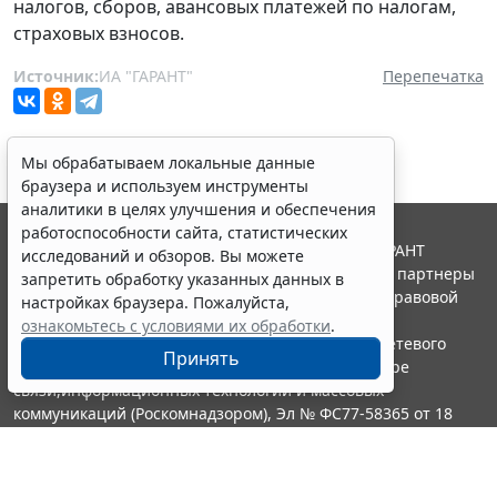
налогов, сборов, авансовых платежей по налогам,
страховых взносов.
Источник:
ИА "ГАРАНТ"
Перепечатка
Мы обрабатываем локальные данные
браузера и используем инструменты
аналитики в целях улучшения и обеспечения
работоспособности сайта, статистических
© ООО "НПП "ГАРАНТ-СЕРВИС", 2026. Система ГАРАНТ
исследований и обзоров. Вы можете
выпускается с 1990 года. Компания "Гарант" и ее партнеры
запретить обработку указанных данных в
являются участниками Российской ассоциации правовой
настройках браузера. Пожалуйста,
информации ГАРАНТ.
ознакомьтесь с условиями их обработки
.
Портал ГАРАНТ.РУ зарегистрирован в качестве сетевого
Принять
издания Федеральной службой по надзору в сфере
связи,информационных технологий и массовых
коммуникаций (Роскомнадзором), Эл № ФС77-58365 от 18
июня 2014 года.
16+