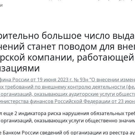
ми
рительно большое число выда
чений станет поводом для вн
орской компании, работающей
изациями
ина России от 19 июня 2023 г. № 93н “О внесении изм
х требований по внешнему контролю деятельности (фе
 организаций, оказывающих аудиторские услуги общес
нистерства финансов Российской Федерации от 23 июня 20
 еще 2 индикатора риска нарушения обязательных тре
 организаций, оказывающих услуги общественно значи
е Банком России сведений об организации из реестра а