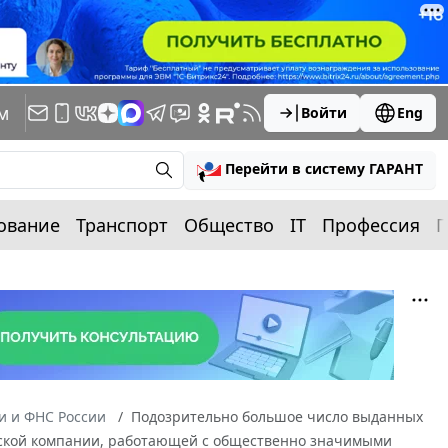
м
Войти
Eng
Перейти в систему ГАРАНТ
ование
Транспорт
Общество
IT
Профессия
П
 и ФНС России
Подозрительно большое число выданных
рской компании, работающей с общественно значимыми