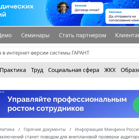
Демо
Семинары
Стать партнером
Клиента
Практика
Труд
Социальная сфера
ЖКХ
Образ
алитика
Горячие документы
Информация Минфина России
заключений станет поводом для внеплановой проверки аудито