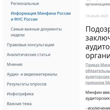
Региональные
организация
Информация Минфина России
18 июля 2023
и ФНС России
Подоз
Самые важные документы
недели
заклю
аудит
Правовые консультации
орган
Аналитические статьи
Мнения
Приказ Минф
обязательны
Аудио- и видеоматериалы
аудиторских
приказом Ми
Результаты опросов
Минфин ввел
Инфографика
аудиторских
Важная тема
- исключени