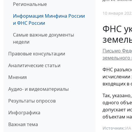
Региональные
10 января 202
Информация Минфина России
и ФНС России
ФНС ук
Самые важные документы
земель
недели
Письмо Феде
Правовые консультации
земельного 
Аналитические статьи
ФНС разъясн
исчислении 
Мнения
входящих в 
Аудио- и видеоматериалы
Так, указан
Результаты опросов
одного объе
допускает и
Инфографика
объектам н
Важная тема
Источник:
ИА