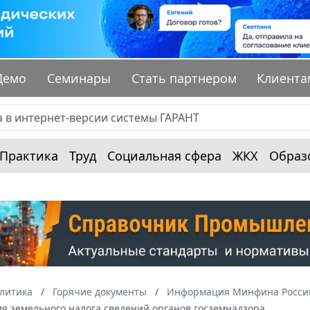
Демо
Семинары
Стать партнером
Клиента
Практика
Труд
Социальная сфера
ЖКХ
Образ
алитика
Горячие документы
Информация Минфина России
я земельного налога сведений органов госземнадзора