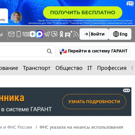
м
Войти
Eng
Перейти в систему ГАРАНТ
ование
Транспорт
Общество
IT
Профессия
П
 и ФНС России
ФНС указала на нюансы использования