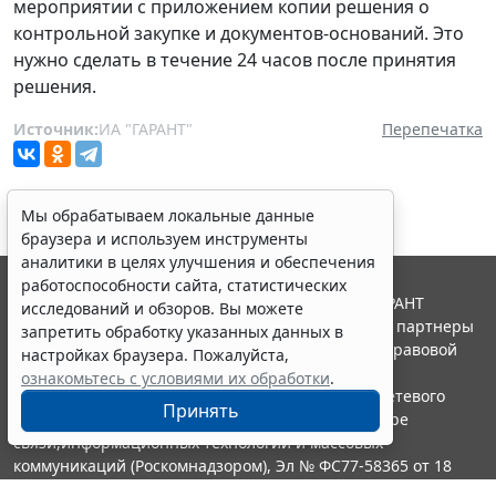
мероприятии с приложением копии решения о
контрольной закупке и документов-оснований. Это
нужно сделать в течение 24 часов после принятия
решения.
Источник:
ИА "ГАРАНТ"
Перепечатка
Мы обрабатываем локальные данные
браузера и используем инструменты
аналитики в целях улучшения и обеспечения
работоспособности сайта, статистических
© ООО "НПП "ГАРАНТ-СЕРВИС", 2026. Система ГАРАНТ
исследований и обзоров. Вы можете
выпускается с 1990 года. Компания "Гарант" и ее партнеры
запретить обработку указанных данных в
являются участниками Российской ассоциации правовой
настройках браузера. Пожалуйста,
информации ГАРАНТ.
ознакомьтесь с условиями их обработки
.
Портал ГАРАНТ.РУ зарегистрирован в качестве сетевого
Принять
издания Федеральной службой по надзору в сфере
связи,информационных технологий и массовых
коммуникаций (Роскомнадзором), Эл № ФС77-58365 от 18
июня 2014 года.