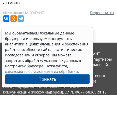
активов.
Источник:
ИА "ГАРАНТ"
Перепечатка
Мы обрабатываем локальные данные
браузера и используем инструменты
аналитики в целях улучшения и обеспечения
работоспособности сайта, статистических
© ООО "НПП "ГАРАНТ-СЕРВИС", 2026. Система ГАРАНТ
исследований и обзоров. Вы можете
выпускается с 1990 года. Компания "Гарант" и ее партнеры
запретить обработку указанных данных в
являются участниками Российской ассоциации правовой
настройках браузера. Пожалуйста,
информации ГАРАНТ.
ознакомьтесь с условиями их обработки
.
Портал ГАРАНТ.РУ зарегистрирован в качестве сетевого
Принять
издания Федеральной службой по надзору в сфере
связи,информационных технологий и массовых
коммуникаций (Роскомнадзором), Эл № ФС77-58365 от 18
июня 2014 года.
16+
Контакты
8-800-200-88-88